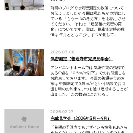
前回のブログでは気密測定の数値について
お伝えしましたが 今回は私たちが 大切にし
ている 「もう一つの考え方」を お話しさせ
てください。 それは 「建築後の気密の変
化」についてです。 実は、気密測定時の数
値は 年月とともに 少しずつ変化して…
2026.03.06
気密測定（善通寺市完成見学会）
アンビエントホームでは 気密性能の指標で
あるC値を「0.5㎠/㎡以下」でのお引渡しを
お約束しております。 今回の善通寺市のお
家は 中間測定で0.19㎠/㎡という結果でお引
渡し時のお約束をいつも通り達成することが
出ました。 この数値にこだわる…
2026.02.27
完成見学会（2026年3月～4月）
「希望の予算内でもデザインも性能もあきら
めたくない」という想いを ひとつずつカタ