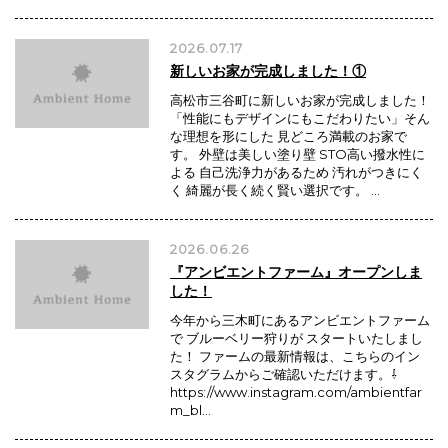
2026.07.17
新しいお家が完成しました！①
高松市三谷町に新しいお家が完成しました！
「性能にもデザインにもこだわりたい」そん
な理想を形にした 見どころ満載のお家で
す。 外壁は美しい塗り壁 STO高い撥水性に
よる 自己洗浄力があるため 汚れがつきにく
く 綺麗が長く続く賢い選択です。 …
2026.06.26
『アンビエントファーム』オープンしま
した！
今年から三木町にあるアンビエントファーム
で ブルーベリー狩りが スタートいたしまし
た！ ファームの最新情報は、こちらのイン
スタグラムからご確認いただけます。⇩
https://www.instagram.com/ambientfar
m_bl…