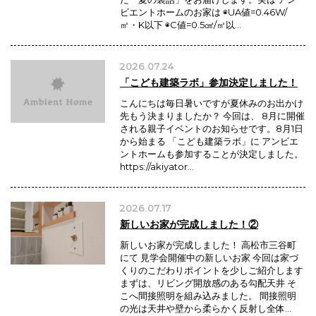
ビエントホームのお家は ◉UA値=0.46W/
㎡・K以下 ◉C値=0.5㎠/㎡以…
2026.07.24
「こども建築ラボ」参加決定しました！
こんにちは毎日暑いですが夏休みのお出かけ
先もう決まりましたか？ 今回は、 8月に開催
される親子イベントのお知らせです。8月1日
から始まる 「こども建築ラボ」に アンビエ
ントホームも参加することが決定しました。
https://akiyator…
2026.07.17
新しいお家が完成しました！②
新しいお家が完成しました！ 高松市三谷町
にて 見学会開催中の新しいお家 今回は家づ
くりのこだわりポイントを少しご紹介します
まずは、リビング開放感のある勾配天井 そ
こへ間接照明を組み込みました。 間接照明
の光は天井や壁から柔らかく反射し全体…