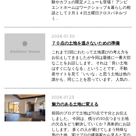
験やカフェの限定メニューも登場！ アンビ
エントホームはワークショップ＆暮らしの相
談として２月１４日土曜日クロスパネルづ
く…
2026.01.30
７０点の土地を逃さないための準備
これまで2回にわたって土地選びの考え方を
お伝えしてきましたが今回は最後に一番大切
なことをお話しします。 それは「良い土地
はすぐになくなる」ということです。 不動
産サイトを見て「いいな」と思う土地は他の
誰かも、同じことを思っています。 人気の…
2026.01.23
魅力のある土地に変える
前回のブログで土地は70点で十分とお伝え
しました。 今回は、残りの30点つまり土地
の欠点をどう解決していくか？具体的にお話
しします。 多くの人が避けてしまう特殊な
形の土地。実はプロの建築家から見ると宝の