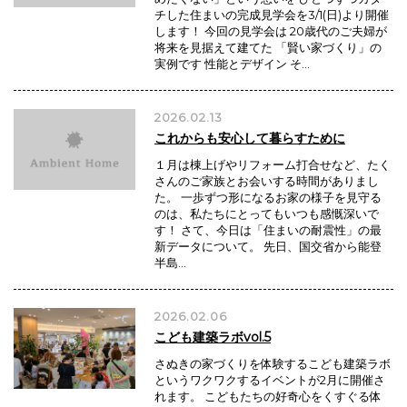
チした住まいの完成見学会を3/1(日)より開催
します！ 今回の見学会は 20歳代のご夫婦が
将来を見据えて建てた 「賢い家づくり」の
実例です 性能とデザイン そ…
2026.02.13
これからも安心して暮らすために
１月は棟上げやリフォーム打合せなど、たく
さんのご家族とお会いする時間がありまし
た。 一歩ずつ形になるお家の様子を見守る
のは、私たちにとってもいつも感慨深いで
す！ さて、今日は「住まいの耐震性」の最
新データについて。 先日、国交省から能登
半島…
2026.02.06
こども建築ラボvol.5
さぬきの家づくりを体験するこども建築ラボ
というワクワクするイベントが2月に開催さ
れます。 こどもたちの好奇心をくすぐる体