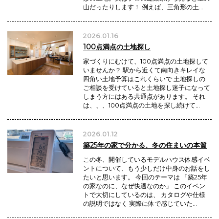
山だったりします！ 例えば、三角形の土…
2026.01.16
100点満点の土地探し
家づくりにむけて、100点満点の土地探して
いませんか？ 駅から近くて南向きキレイな
四角い土地予算はこれくらいで 土地探しの
ご相談を受けていると土地探し迷子になって
しまう方にはある共通点があります。 それ
は、、、100点満点の土地を探し続けて…
2026.01.12
築25年の家で分かる、冬の住まいの本質
この冬、開催しているモデルハウス体感イベ
ントについて、もう少しだけ中身のお話をし
たいと思います。 今回のテーマは 「築25年
の家なのに、なぜ快適なのか」 このイベン
トで大切にしているのは、 カタログや仕様
の説明ではなく 実際に体で感じていた…