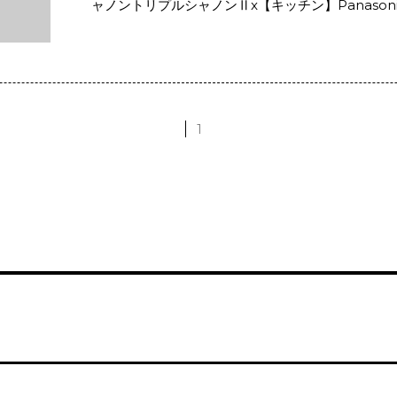
ャノントリプルシャノンⅡx【キッチン】Panason
1