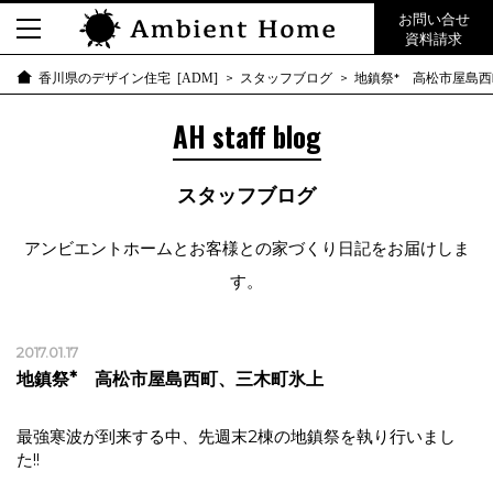
お問い合せ
資料請求
スタッフブログ
地鎮祭* 高松市屋島
香川県のデザイン住宅 [ADM]
AH staff blog
スタッフブログ
アンビエントホームとお客様との家づくり日記をお届けしま
す。
2017.01.17
地鎮祭* 高松市屋島西町、三木町氷上
最強寒波が到来する中、先週末2棟の地鎮祭を執り行いまし
た!!